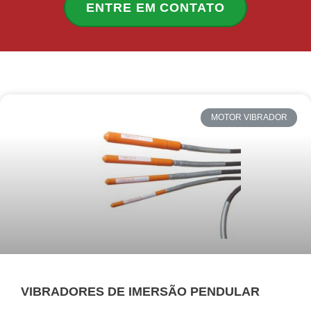
ENTRE EM CONTATO
MOTOR VIBRADOR
VIBRADORES DE IMERSÃO PENDULAR