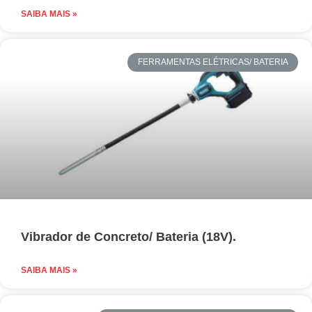
SAIBA MAIS »
FERRAMENTAS ELÉTRICAS/ BATERIA
Vibrador de Concreto/ Bateria (18V).
SAIBA MAIS »