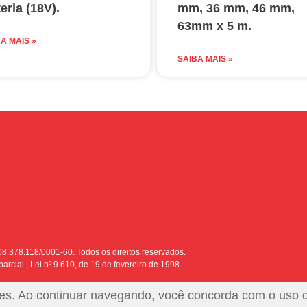
eria (18V).
mm, 36 mm, 46 mm,
63mm x 5 m.
A MAIS »
SAIBA MAIS »
8.378.118/0001-60. Todos os direitos reservados.
arcial | Lei nº 9.610, de 19 de fevereiro de 1998.
okies. Ao continuar navegando, você concorda com o uso 