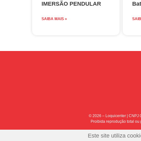
IMERSÃO PENDULAR
Bat
SAIBA MAIS »
SAIB
© 2026 – Loquicenter | CNPJ 0
Proibida reprodução total ou p
Este site utiliza co