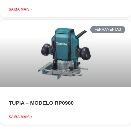
SAIBA MAIS »
FERRAMENTAS
TUPIA – MODELO RP0900
SAIBA MAIS »