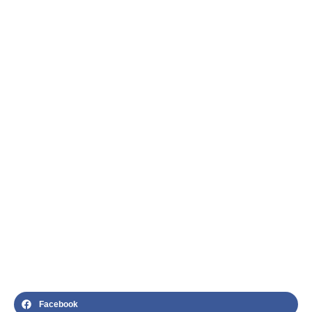
Facebook