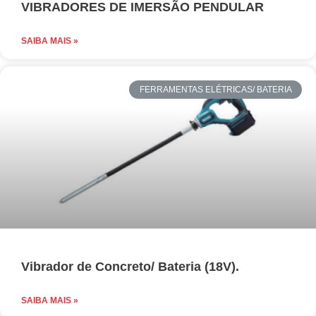
VIBRADORES DE IMERSÃO PENDULAR
SAIBA MAIS »
FERRAMENTAS ELÉTRICAS/ BATERIA
Vibrador de Concreto/ Bateria (18V).
SAIBA MAIS »