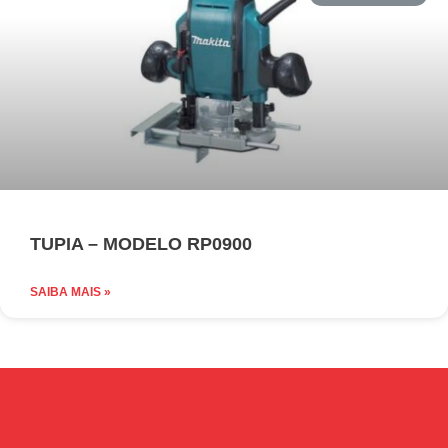
TUPIA – MODELO RP0900
SAIBA MAIS »