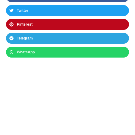
Twitter
Pinterest
Telegram
WhatsApp