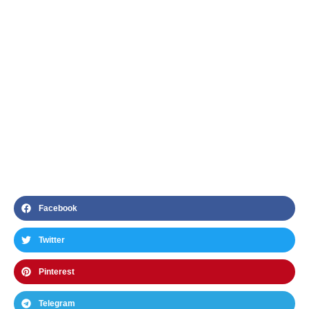
Facebook
Twitter
Pinterest
Telegram