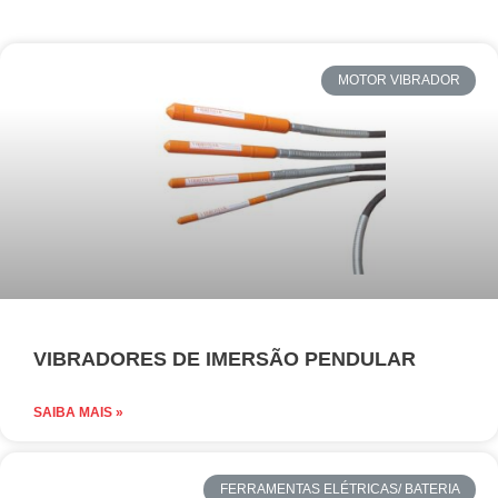
MOTOR VIBRADOR
VIBRADORES DE IMERSÃO PENDULAR
SAIBA MAIS »
FERRAMENTAS ELÉTRICAS/ BATERIA