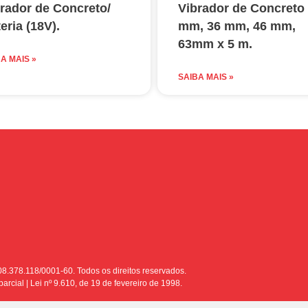
rador de Concreto/
Vibrador de Concreto
eria (18V).
mm, 36 mm, 46 mm,
63mm x 5 m.
A MAIS »
SAIBA MAIS »
8.378.118/0001-60. Todos os direitos reservados.
arcial | Lei nº 9.610, de 19 de fevereiro de 1998.