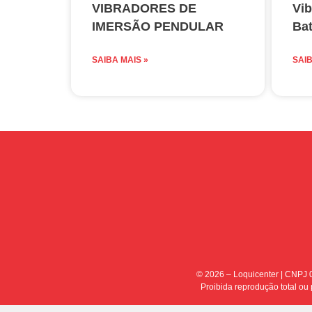
VIBRADORES DE
Vib
IMERSÃO PENDULAR
Bat
SAIBA MAIS »
SAIB
© 2026 – Loquicenter | CNPJ 0
Proibida reprodução total ou p