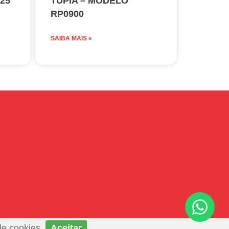
 25
TUPIA – MODELO
RP0900
SAIBA MAIS »
de cookies.
Aceitar