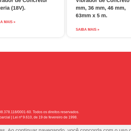
rador de Concreto/
Vibrador de Concreto
eria (18V).
mm, 36 mm, 46 mm,
63mm x 5 m.
A MAIS »
SAIBA MAIS »
8.378.118/0001-60. Todos os direitos reservados.
arcial | Lei nº 9.610, de 19 de fevereiro de 1998.
okies. Ao continuar navegando, você concorda com o uso 