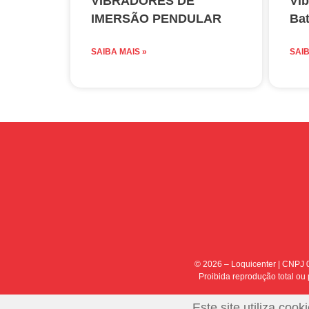
VIBRADORES DE
Vib
IMERSÃO PENDULAR
Bat
SAIBA MAIS »
SAIB
© 2026 – Loquicenter | CNPJ 0
Proibida reprodução total ou p
Este site utiliza co