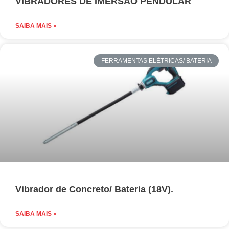
VIBRADORES DE IMERSÃO PENDULAR
SAIBA MAIS »
FERRAMENTAS ELÉTRICAS/ BATERIA
Vibrador de Concreto/ Bateria (18V).
SAIBA MAIS »