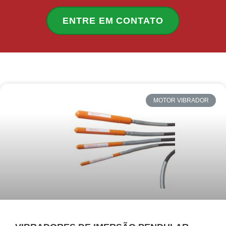
ENTRE EM CONTATO
MOTOR VIBRADOR