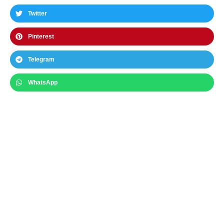
Twitter
Pinterest
Telegram
WhatsApp